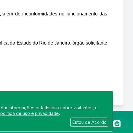
ra, além de inconformidades no funcionamento das 
ica do Estado do Rio de Janeiro, órgão solicitante 
tar informações estatísticas sobre visitantes, e
a
política de uso e privacidade
.
merj.org.br
Estou de Acordo
 22250-145