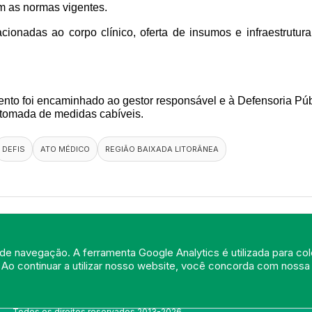
m as normas vigentes.
lacionadas ao corpo clínico, oferta de insumos e infraestrutu
ento foi encaminhado ao gestor responsável e à Defensoria Públ
 tomada de medidas cabíveis.
DEFIS
ATO MÉDICO
REGIÃO BAIXADA LITORÂNEA
de navegação. A ferramenta Google Analytics é utilizada para cole
 Ao continuar a utilizar nosso website, você concorda com noss
© Portal do Conselho Regional de Medicina do Rio de Janeiro - www.cre
Praia de Botafogo (228), loja 119b - Botafogo - Rio de Janeiro/RJ - CEP:
Tel: (21) 3184-7050 /
WhatsApp: (21) 3184-7050
Todos os direitos reservados 2013-2026