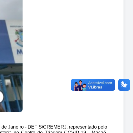
o de Janeiro - DEFIS/CREMERJ, representado pelo 
istoria no Centro de Triagem COVID-19 - Macaé, 