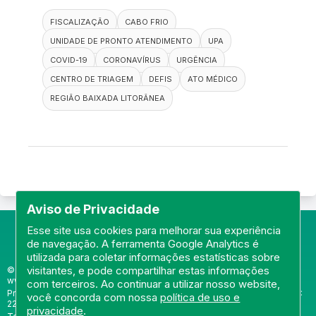
FISCALIZAÇÃO
CABO FRIO
UNIDADE DE PRONTO ATENDIMENTO
UPA
COVID-19
CORONAVÍRUS
URGÊNCIA
CENTRO DE TRIAGEM
DEFIS
ATO MÉDICO
REGIÃO BAIXADA LITORÂNEA
Aviso de Privacidade
Esse site usa cookies para melhorar sua experiência
de navegação. A ferramenta Google Analytics é
utilizada para coletar informações estatísticas sobre
visitantes, e pode compartilhar estas informações
© Portal do Conselho Regional de Medicina do Rio de Janeiro -
www.cremerj.org.br
com terceiros. Ao continuar a utilizar nosso website,
Praia de Botafogo (228), loja 119b - Botafogo - Rio de Janeiro/RJ - CEP:
você concorda com nossa
política de uso e
22250-145
privacidade
.