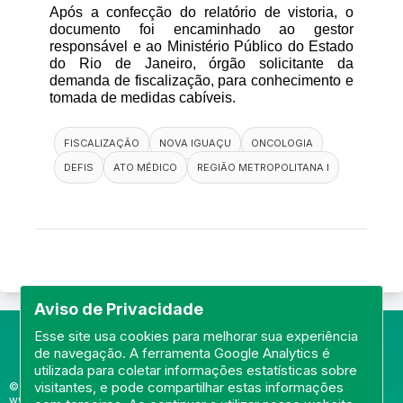
Após a confecção do relatório de vistoria, o 
documento foi encaminhado ao gestor 
responsável e ao Ministério Público do Estado 
do Rio de Janeiro, órgão solicitante da 
demanda de fiscalização, para conhecimento e 
tomada de medidas cabíveis.
FISCALIZAÇÃO
NOVA IGUAÇU
ONCOLOGIA
DEFIS
ATO MÉDICO
REGIÃO METROPOLITANA I
Aviso de Privacidade
Esse site usa cookies para melhorar sua experiência
de navegação. A ferramenta Google Analytics é
utilizada para coletar informações estatísticas sobre
visitantes, e pode compartilhar estas informações
© Portal do Conselho Regional de Medicina do Rio de Janeiro -
www.cremerj.org.br