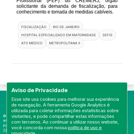
Profissional (PEP) do CREMERJ, órgão
solicitante da demanda de fiscalização, para
conhecimento e tomada de medidas cabíveis.
FISCALIZAÇÃO
RIO DE JANEIRO
HOSPITAL ESPECIALIZADO EM MATERNIDADE
DEFIS
ATO MÉDICO
METROPOLITANA II
Aviso de Privacidade
Esse site usa cookies para melhorar sua experiência
de navegação. A ferramenta Google Analytics é
utilizada para coletar informações estatísticas sobre
visitantes, e pode compartilhar estas informações
© Portal do Conselho Regional de Medicina do Rio de Janeiro -
www.cremerj.org.br
com terceiros. Ao continuar a utilizar nosso website,
Praia de Botafogo (228), loja 119b - Botafogo - Rio de Janeiro/RJ - CEP:
você concorda com nossa
política de uso e
22250-145
privacidade
.