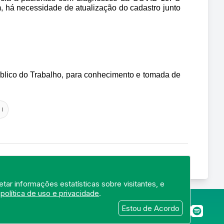
, há necessidade de atualização do cadastro junto 
úblico do Trabalho, para conhecimento e tomada de 
I
tar informações estatísticas sobre visitantes, e
a
política de uso e privacidade
.
merj.org.br
Estou de Acordo
 22250-145