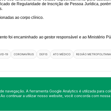
ficado de Regularidade de Inscrição de Pessoa Jurídica, porém
s.
ionadas ao corpo clínico.
mento foi encaminhado ao gestor responsável e ao Ministério P
ID-19
CORONAVÍRUS
DEFIS
ATO MÉDICO
REGIÃO METROPOLITANA 
de navegação. A ferramenta Google Analytics é utilizada para cole
 Ao continuar a utilizar nosso website, você concorda com noss
© Portal do Conselho Regional de Medicina do Rio de Janeiro - www.cre
Praia de Botafogo (228), loja 119b - Botafogo - Rio de Janeiro/RJ - CEP:
Tel: (21) 3184-7050 /
WhatsApp: (21) 3184-7050