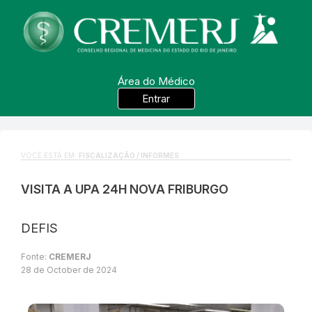
Área do Médico
Entrar
VOCÊ ESTÁ EM:
FISCALIZAÇÃO / INFORMES
VISITA A UPA 24H NOVA FRIBURGO
DEFIS
Fonte:
CREMERJ
28 de October de 2024