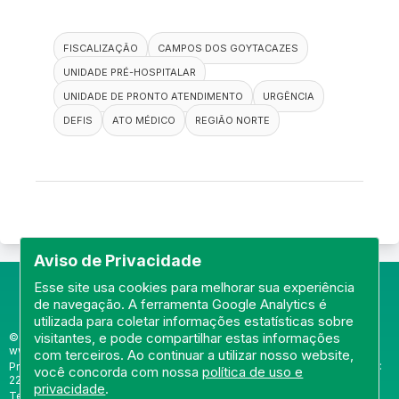
FISCALIZAÇÃO
CAMPOS DOS GOYTACAZES
UNIDADE PRÉ-HOSPITALAR
UNIDADE DE PRONTO ATENDIMENTO
URGÊNCIA
DEFIS
ATO MÉDICO
REGIÃO NORTE
Aviso de Privacidade
Esse site usa cookies para melhorar sua experiência
de navegação. A ferramenta Google Analytics é
utilizada para coletar informações estatísticas sobre
visitantes, e pode compartilhar estas informações
© Portal do Conselho Regional de Medicina do Rio de Janeiro -
www.cremerj.org.br
com terceiros. Ao continuar a utilizar nosso website,
Praia de Botafogo (228), loja 119b - Botafogo - Rio de Janeiro/RJ - CEP:
você concorda com nossa
política de uso e
22250-145
privacidade
.
Tel: (21) 3184-7050 /
WhatsApp: (21) 3184-7050