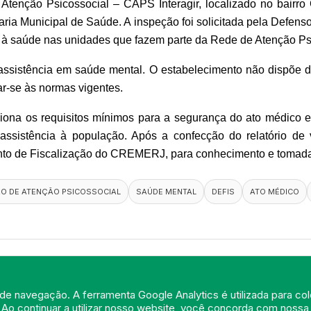
de Atenção Psicossocial – CAPS Interagir, localizado no bair
aria Municipal de Saúde. 
A inspeção foi solicitada pela Defens
cia à saúde nas unidades que fazem parte da Rede de Atenção P
sistência em saúde mental. O estabelecimento não dispõe de 
ar-se às normas vigentes.
ciona os requisitos mínimos para a segurança do ato médico e
assistência à população. Após a confecção do relatório de v
nto de Fiscalização do CREMERJ, para conhecimento e tomada
O DE ATENÇÃO PSICOSSOCIAL
SAÚDE MENTAL
DEFIS
ATO MÉDICO
de navegação. A ferramenta Google Analytics é utilizada para cole
 Ao continuar a utilizar nosso website, você concorda com noss