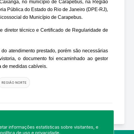
ro Caxanga, no município de Carapebus, na Região 
oria Pública do Estado do Rio de Janeiro (DPE-RJ), 
sicossocial do Município de Carapebus.
diretor técnico e Certificado de Regularidade de 
 do atendimento prestado, porém são necessárias 
istoria, o documento foi encaminhado ao gestor 
 de medidas cabíveis.
REGIÃO NORTE
tar informações estatísticas sobre visitantes, e
a
política de uso e privacidade
.