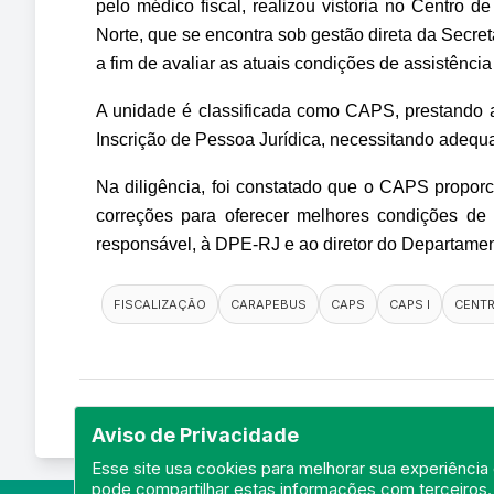
pelo médico fiscal, realizou vistoria no Centro 
Norte, que se encontra sob gestão direta da Secret
a fim de avaliar as atuais condições de assistên
A unidade é classificada como CAPS, prestando as
Inscrição de Pessoa Jurídica, necessitando adequ
Na diligência, foi constatado que o CAPS propor
correções para oferecer melhores condições de 
responsável, à DPE-RJ e ao diretor do Departame
FISCALIZAÇÃO
CARAPEBUS
CAPS
CAPS I
CENTR
Aviso de Privacidade
Esse site usa cookies para melhorar sua experiência 
pode compartilhar estas informações com terceiros.